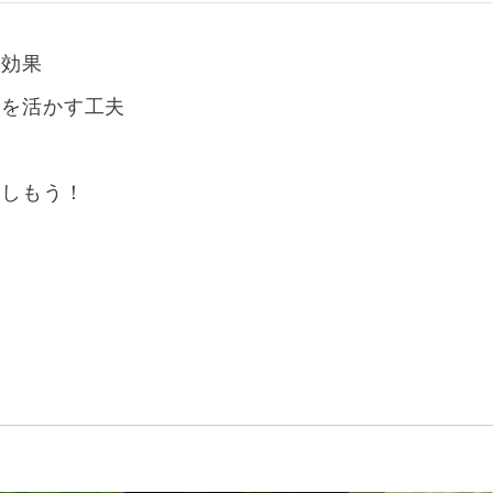
と効果
ンを活かす工夫
物
楽しもう！