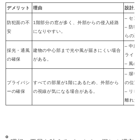
デメリット
理由
設計上
– セ
防犯面の不
1階部分の窓が多く、外部からの侵入経路
– 防
安
になりやすい。
らの死
– 中
採光・通風
建物の中心部まで光や風が届きにくい場合
ライト
の確保
がある。
– 風
– 塀
プライバシ
すべての部屋が1階にあるため、外部から
の位置
ーの確保
の視線が気になる場合がある。
– リ
離れた