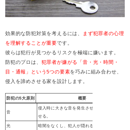
効果的な防犯対策を考えるには、
まず犯罪者の心理
を理解することが重要
です。
彼らは犯行が見つかるリスクを極端に嫌います。
防犯のプロは、
犯罪者が嫌がる「音・光・時間・
目・通報」という5つの要素
を巧みに組み合わせ、
侵入を諦めさせる家を設計します。
防犯の5大原則
概要
侵入時に大きな音を発生させ、犯人をためらわ
音
せる。
光
暗闇をなくし、犯人が隠れる場所をなくす。