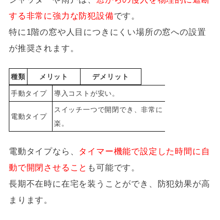
する非常に強力な防犯設備
です。
特に1階の窓や人目につきにくい場所の窓への設置
が推奨されます。
種類
メリット
デメリット
手動タイプ
導入コストが安い。
毎日の開け
スイッチ一つで開閉でき、非常に
コストが高
電動タイプ
楽。
場合がある
電動タイプなら、
タイマー機能で設定した時間に自
動で開閉させること
も可能です。
長期不在時に在宅を装うことができ、防犯効果が高
まります。