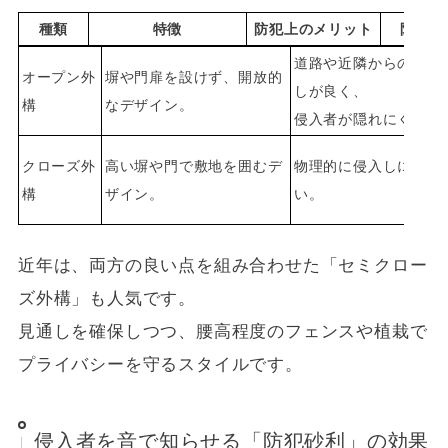
種類
特徴
防犯上のメリット
防犯上
道路や近隣からの見通
オープン外
塀や門扉を設けず、開放的
しが良く、
構
なデザイン。
侵入者が隠れにくい。
クローズ外
高い塀や門で敷地を囲むデ
物理的に侵入しにく
構
ザイン。
い。
近年は、両方の良い点を組み合わせた「セミクロー
ズ外構」も人気です。
見通しを確保しつつ、腰高程度のフェンスや植栽で
プライバシーを守るスタイルです。
侵入者を音で知らせる「防犯砂利」の効果