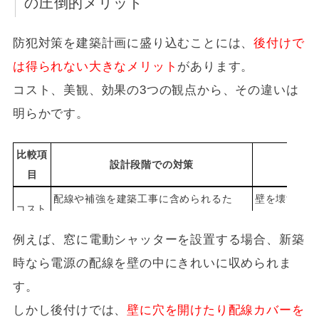
の圧倒的メリット
防犯対策を建築計画に盛り込むことには、
後付けで
は得られない大きなメリット
があります。
コスト、美観、効果の3つの観点から、その違いは
明らかです。
比較項
設計段階での対策
目
配線や補強を建築工事に含められるた
壁を壊すなど
コスト
め、比較的安価。
額になりがち
例えば、窓に電動シャッターを設置する場合、新築
防犯カメラの配線を壁内に隠せるなど、
配線が露出す
美観
時なら電源の配線を壁の中にきれいに収められま
外観を損なわない。
なう可能性が
す。
建物の構造と一体化した、最適な位置に
設置場所に制
効果
設備を配置できる。
きない場合が
しかし後付けでは、
壁に穴を開けたり配線カバーを