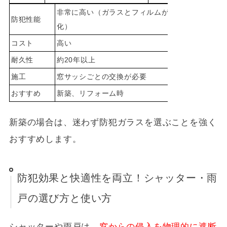
非常に高い（ガラスとフィルムが一体
防犯性能
高い（正
化）
コスト
高い
ガラス交
耐久性
約20年以上
約10年～1
施工
窓サッシごとの交換が必要
既存のガ
おすすめ
新築、リフォーム時
既存住宅
新築の場合は、迷わず防犯ガラスを選ぶことを強く
おすすめします。
防犯効果と快適性を両立！シャッター・雨
戸の選び方と使い方
シャッターや雨戸は、
窓からの侵入を物理的に遮断